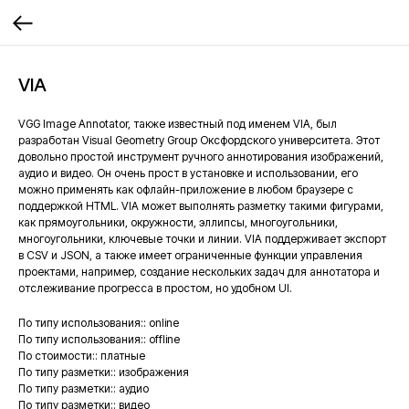
VIA
VGG Image Annotator, также известный под именем VIA, был
разработан Visual Geometry Group Оксфордского университета. Этот
довольно простой инструмент ручного аннотирования изображений,
аудио и видео. Он очень прост в установке и использовании, его
можно применять как офлайн-приложение в любом браузере с
поддержкой HTML. VIA может выполнять разметку такими фигурами,
как прямоугольники, окружности, эллипсы, многоугольники,
многоугольники, ключевые точки и линии. VIA поддерживает экспорт
в CSV и JSON, а также имеет ограниченные функции управления
проектами, например, создание нескольких задач для аннотатора и
отслеживание прогресса в простом, но удобном UI.
По типу использования:: online
По типу использования:: offline
По стоимости:: платные
По типу разметки:: изображения
По типу разметки:: аудио
По типу разметки:: видео