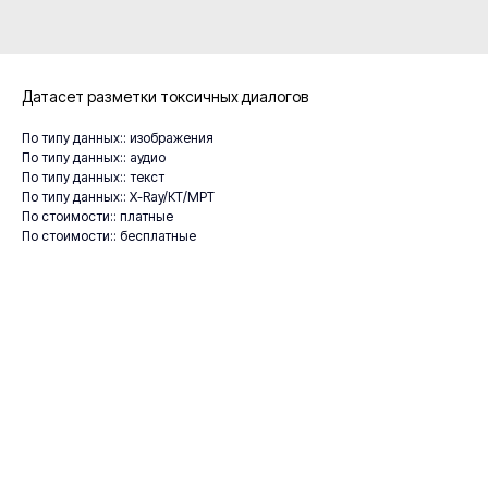
Датасет разметки токсичных диалогов
По типу данных:: изображения
По типу данных:: аудио
По типу данных:: текст
По типу данных:: X-Ray/КТ/МРТ
По стоимости:: платные
По стоимости:: бесплатные